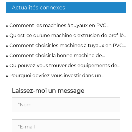
Actualités connexes
Comment les machines à tuyaux en PVC
d'occasion améliorent-elles la production
Qu'est-ce qu'une machine d'extrusion de profilés
rentable ?
en PVC d'occasion et pourquoi devriez-vous
Comment choisir les machines à tuyaux en PVC
l'envisager ?
d'occasion adaptées à vos besoins de production ?
Comment choisir la bonne machine de
remplissage biologique MBBR d'occasion pour un
Où pouvez-vous trouver des équipements de
traitement des eaux usées rentable ?
granulation de PVC d’occasion de haute qualité ?
Pourquoi devriez-vous investir dans un
équipement de granulation de PVC d’occasion ?
Laissez-moi un message