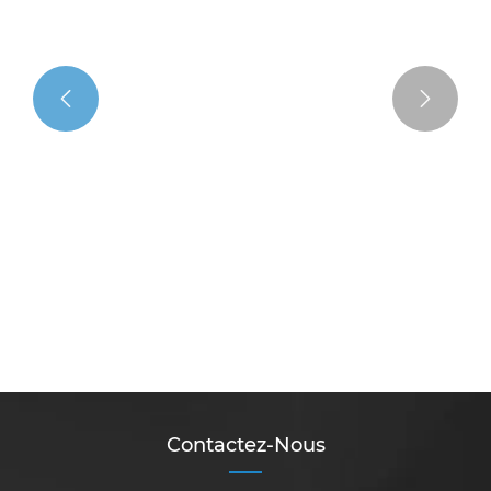


Qu’est-ce qui rend les machines à
profilés en plastique d’occasion
essentielles à la fabrication moderne ?
Voir plus >>
Contactez-Nous