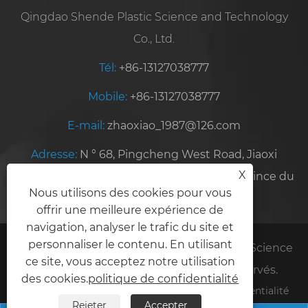
Qingdao Shende Plastic Science and Technology
Co., Ltd.
Tél:
+86-13127038777
Mobile:
+86-13127038777
E-mail:
zhaoxiao_1987@126.com
Adresse:
N ° 68, Pingcheng West Road, Jiaoxi
X
Industrial Park, Jiaozhou, Qingdao City, Province du
Nous utilisons des cookies pour vous
Shandong, Chine
offrir une meilleure expérience de
navigation, analyser le trafic du site et
personnaliser le contenu. En utilisant
Copyright © 2025 Qingdao Shende Plastic Science
ce site, vous acceptez notre utilisation
and Technology Co., Ltd. Tous droits réservés.
des cookies.
politique de confidentialité
Links
Sitemap
RSS
XML
politique de confidentialité
Rejeter
Accepter